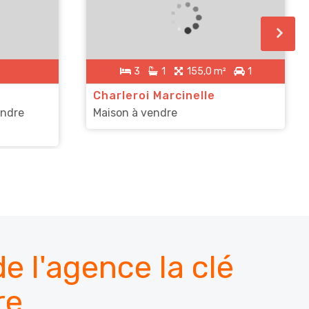
3
1
155,0 m²
1
Charleroi Marcinelle
endre
Maison à vendre
e l'agence la clé
re