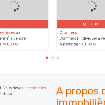
50,0 m²
e-l'Évêque
Charleroi
erme) à vendre
Commerce individuel à v
de
79 000 €
À partir de
110 000 €
A propos d
it. Vous devez
accepter les
contenu.
immobiliè