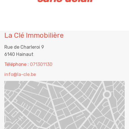
La Clé Immobilière
Rue de Charleroi 9
6140 Hainaut
Téléphone :
071301130
info@la-cle.be