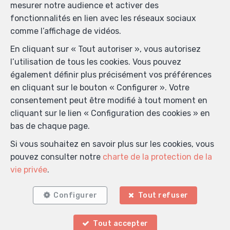
mesurer notre audience et activer des
Je souhaite recevoir les newsletters.
fonctionnalités en lien avec les réseaux sociaux
comme l’affichage de vidéos.
J'accepte de recevoir des SMS de notification.
En cliquant sur « Tout autoriser », vous autorisez
l’utilisation de tous les cookies. Vous pouvez
En envoyant ma demande de contact, je déclare
également définir plus précisément vos préférences
accepter que mes données complétées dans ce
en cliquant sur le bouton « Configurer ». Votre
formulaire soient utilisées pour les buts mentionnés ci-
consentement peut être modifié à tout moment en
dessus par Saturnio Alessandro; et ce, en accord avec
cliquant sur le lien « Configuration des cookies » en
la
charte de protection de la vie privée
du site. Je peux
bas de chaque page.
à tout moment retirer mon consentement en
introduisant une demande écrite à l’adresse info@la-
Si vous souhaitez en savoir plus sur les cookies, vous
cle.be.
pouvez consulter notre
charte de la protection de la
vie privée
.
Envoyer
Configurer
Tout refuser
La Clé Immobilière
Tout accepter
Rue de Charleroi 9
—