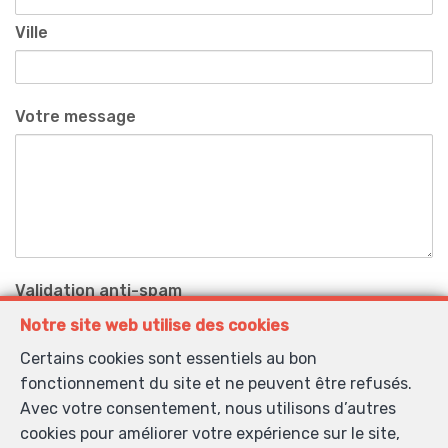
Ville
Votre message
Validation anti-spam
Notre site web utilise des cookies
Certains cookies sont essentiels au bon
*
Champs obligatoires
fonctionnement du site et ne peuvent être refusés.
Avec votre consentement, nous utilisons d’autres
J'accepte de recevoir des informations par email de
cookies pour améliorer votre expérience sur le site,
l’agence.