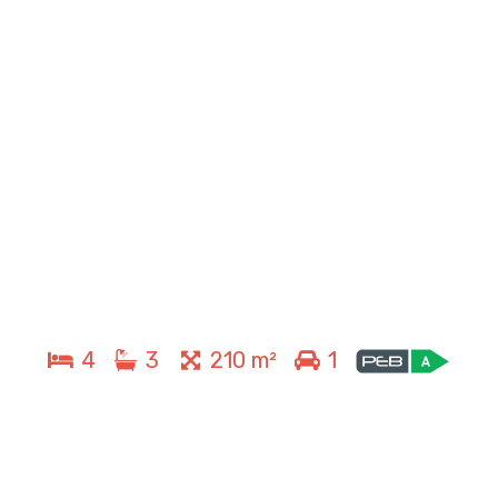
4
3
210 m²
1