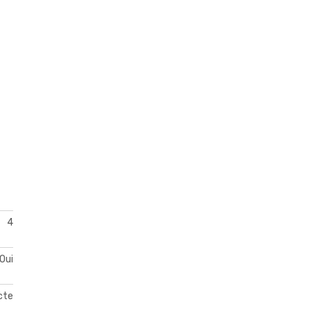
4
Oui
acte