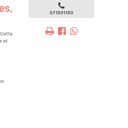
es,
071301130
 Cette
x et
ux