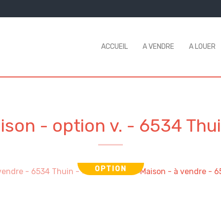
ACCUEIL
A VENDRE
A LOUER
ison - option v.
-
6534 Thu
OPTION