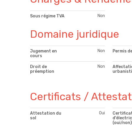
Non
Sous régime TVA
Domaine juridique
Non
Jugement en
Permis de
cours
Non
Droit de
Affectati
préemption
urbanist
Certificats / Attesta
Oui
Attestation du
Certifica
sol
d'électric
(oui/non)