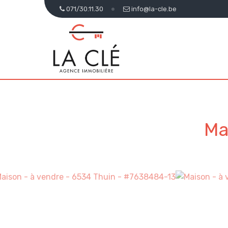
071/30.11.30
info@la-cle.be
Ma