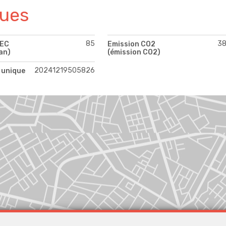
ques
85
3
PEC
Emission CO2
an)
(émission CO2)
20241219505826
 unique