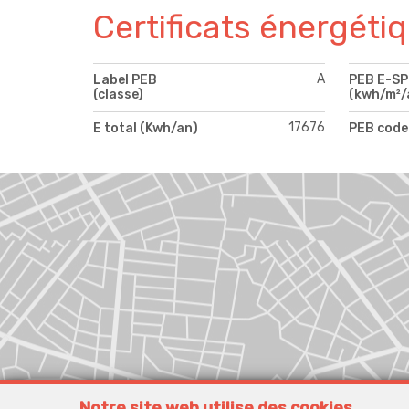
Certificats énergéti
A
Label PEB
PEB E-S
(classe)
(kwh/m²/
17676
E total (Kwh/an)
PEB code
Notre site web utilise des cookies