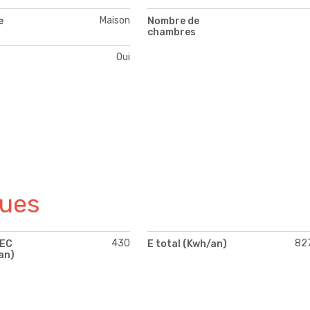
Maison
e
Nombre de
chambres
Oui
ques
430
82
PEC
E total (Kwh/an)
an)