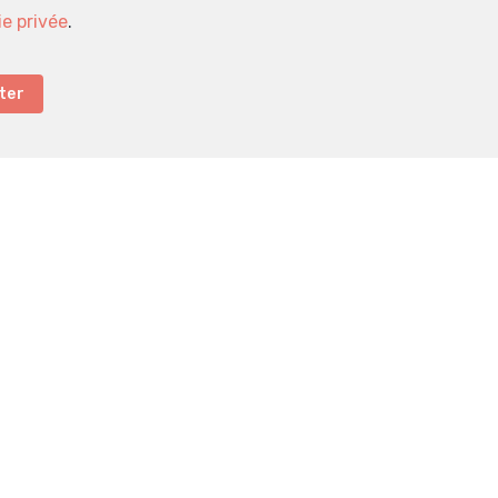
ie privée
.
ter