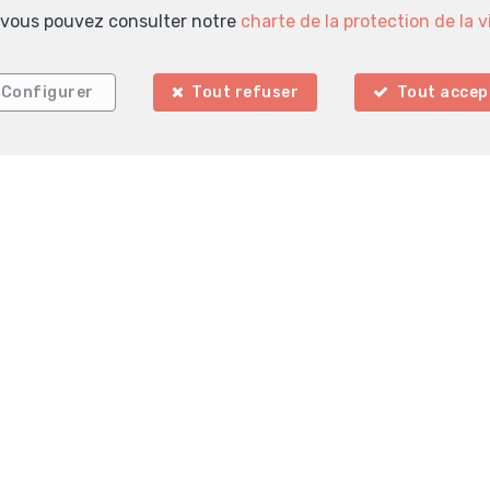
s, vous pouvez consulter notre
charte de la protection de la v
Configurer
Tout refuser
Tout accep
La Clé Immobilière
Rue de Charleroi 9
6140 Hainaut
—
—