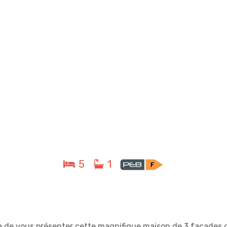
5
1
te de vous présenter cette magnifique maison de 3 façades 