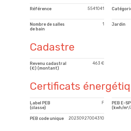
5541041
Référence
Catégori
1
Nombre de salles
Jardin
de bain
Cadastre
463 €
Revenu cadastral
(€) (montant)
Certificats énergéti
F
Label PEB
PEB E-S
(classe)
(kwh/m²/
20230927004310
PEB code unique