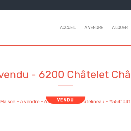
ACCUEIL
A VENDRE
A LOUER
 vendu
-
6200 Châtelet Châ
VENDU