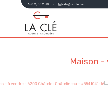
071/30.11.30
info@la-cle.be
Maison -