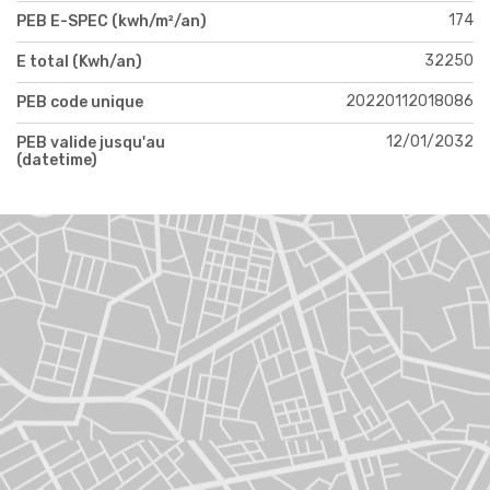
174
PEB E-SPEC (kwh/m²/an)
32250
E total (Kwh/an)
20220112018086
PEB code unique
12/01/2032
PEB valide jusqu'au
(datetime)