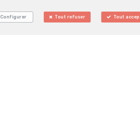
Configurer
Tout refuser
Tout accep
La Clé Immobilière
Rue de Charleroi 9
6140 Hainaut
—
—
TEL.
071301130
info@la-cle.be
—
lgique - N° entreprise : TVA BE07-29-644-292- Instance de contrôle: 
Bruxelles (+32 2 505 38 50 - info@ipi.be) - Soumis au
code déontologiq
 SA, Place du Trône 1, 1000 Bruxelles – police n° 730.390.160. Couvert
les d'utilisation du site
—
Charte de la protection de la vie privée
—
Configura