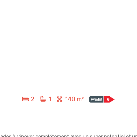
2
1
140 m²
çades à rénover complétement avec un super potentiel et u