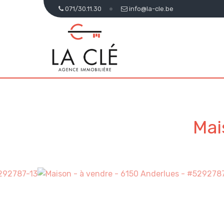
071/30.11.30
info@la-cle.be
Mai