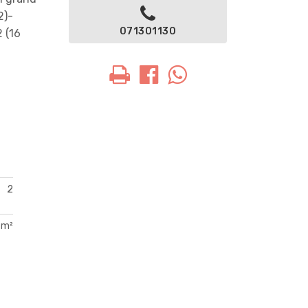
2)-
071301130
 (16
2
 m²