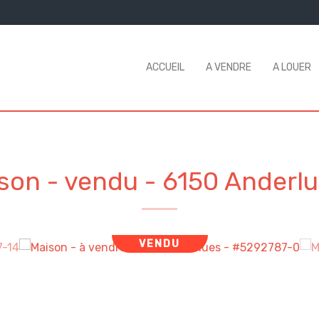
ACCUEIL
A VENDRE
A LOUER
son - vendu
-
6150 Anderl
VENDU