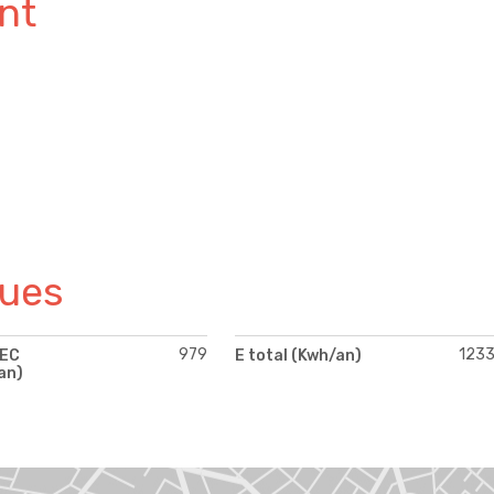
nt
ques
979
123
PEC
E total (Kwh/an)
an)