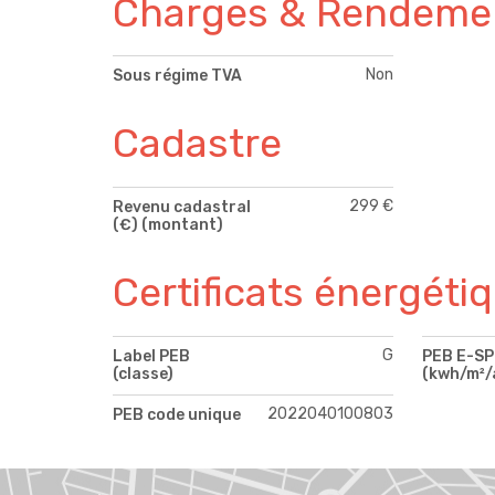
Charges & Rendeme
Non
Sous régime TVA
Cadastre
299 €
Revenu cadastral
(€) (montant)
Certificats énergéti
G
Label PEB
PEB E-S
(classe)
(kwh/m²/
2022040100803
PEB code unique