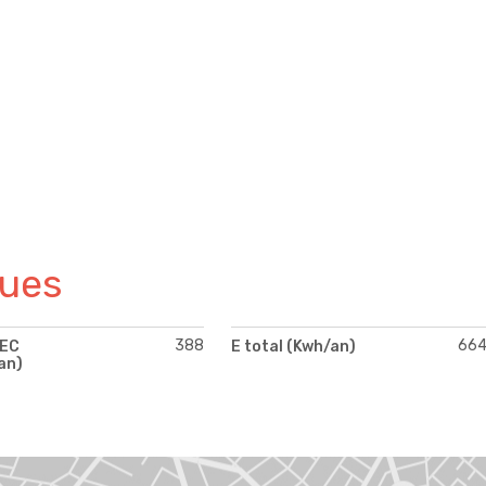
ques
388
66
PEC
E total (Kwh/an)
an)