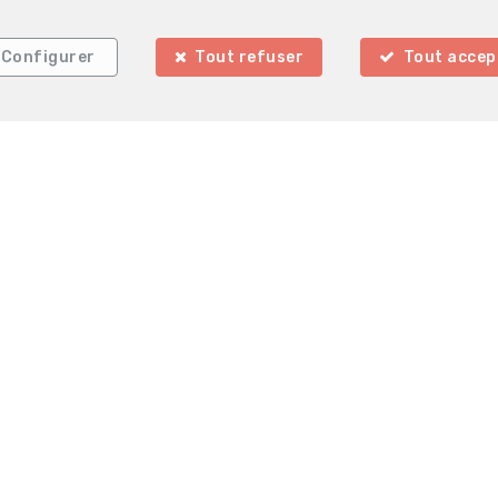
Configurer
Tout refuser
Tout accep
La Clé Immobilière
Rue de Charleroi 9
6140 Hainaut
—
—
TEL.
071301130
info@la-cle.be
—
lgique - N° entreprise : TVA BE07-29-644-292- Instance de contrôle: 
Bruxelles (+32 2 505 38 50 - info@ipi.be) - Soumis au
code déontologiq
 SA, Place du Trône 1, 1000 Bruxelles – police n° 730.390.160. Couvert
les d'utilisation du site
—
Charte de la protection de la vie privée
—
Configura