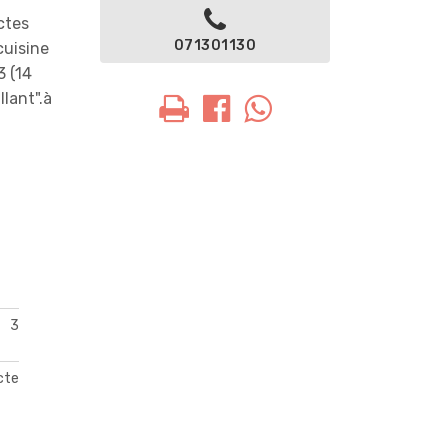
ctes
071301130
cuisine
3 (14
lant".à
3
acte