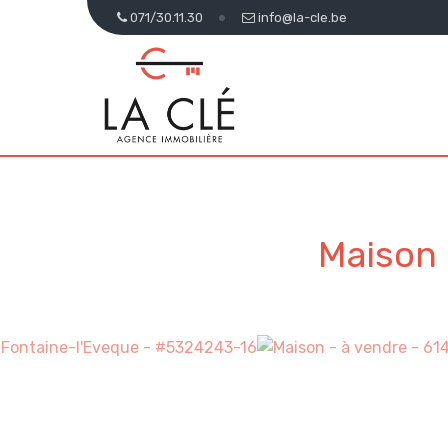
071/30.11.30
info@la-cle.be
Maison