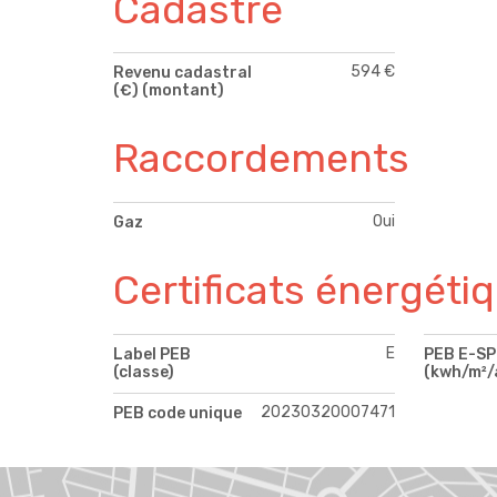
Cadastre
594 €
Revenu cadastral
(€) (montant)
Raccordements
Oui
Gaz
Certificats énergéti
E
Label PEB
PEB E-S
(classe)
(kwh/m²/
20230320007471
PEB code unique