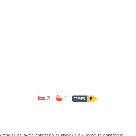
3
1
 2 façades avec terrasse suspendue.Elle peut convenir