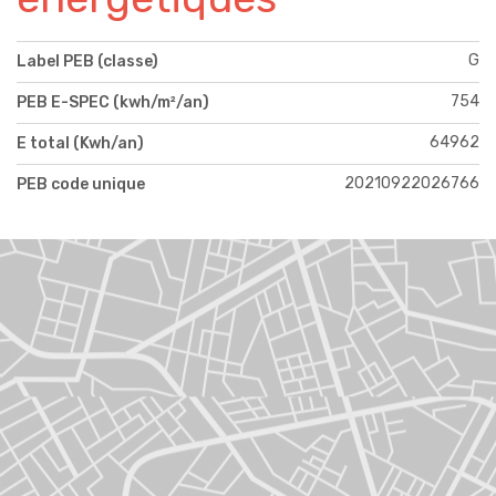
G
Label PEB (classe)
754
PEB E-SPEC (kwh/m²/an)
64962
E total (Kwh/an)
20210922026766
PEB code unique