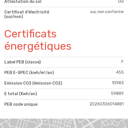
Oui
Attestation du sol
oui, non conforme
Certificat d'électricité
(oui/non)
Certificats
énergétiques
F
Label PEB (classe)
455
PEB E-SPEC (kwh/m²/an)
10983
Emission CO2 (émission CO2)
59889
E total (Kwh/an)
20260306014881
PEB code unique