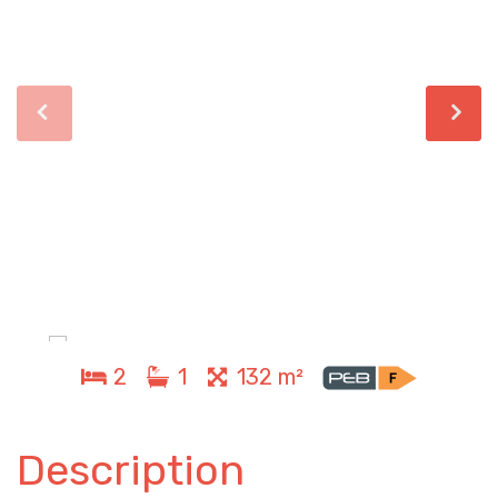
2
1
132 m²
Description