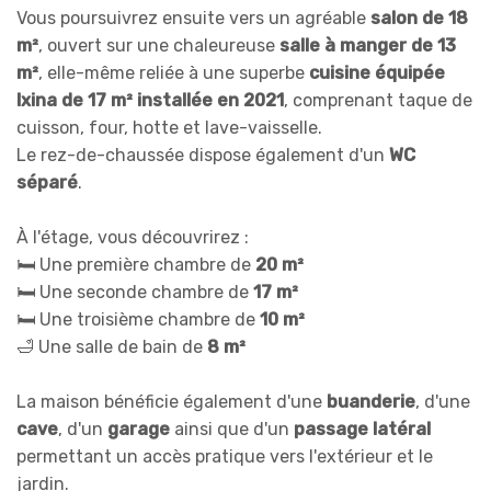
Vous poursuivrez ensuite vers un agréable
salon de 18
m²
, ouvert sur une chaleureuse
salle à manger de 13
m²
, elle-même reliée à une superbe
cuisine équipée
Ixina de 17 m² installée en 2021
, comprenant taque de
cuisson, four, hotte et lave-vaisselle.
Le rez-de-chaussée dispose également d'un
WC
séparé
.
À l'étage, vous découvrirez :
🛏️ Une première chambre de
20 m²
🛏️ Une seconde chambre de
17 m²
🛏️ Une troisième chambre de
10 m²
🛁 Une salle de bain de
8 m²
La maison bénéficie également d'une
buanderie
, d'une
cave
, d'un
garage
ainsi que d'un
passage latéral
permettant un accès pratique vers l'extérieur et le
jardin.