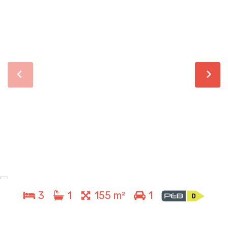
3
1
155 m²
1