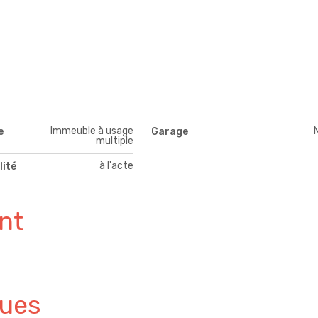
Immeuble à usage
e
Garage
multiple
à l'acte
lité
nt
ques