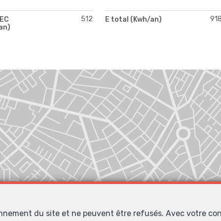
512
91
PEC
E total (Kwh/an)
an)
onnement du site et ne peuvent être refusés. Avec votre co