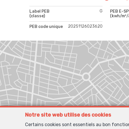
G
Label PEB
PEB E-S
(classe)
(kwh/m²/
20251126023620
PEB code unique
Notre site web utilise des cookies
Certains cookies sont essentiels au bon foncti