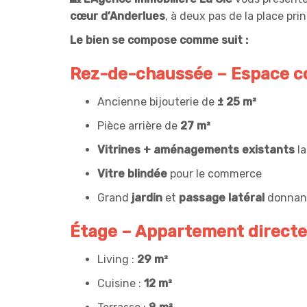
cœur d’Anderlues
, à deux pas de la place pri
Le bien se compose comme suit :
Rez-de-chaussée – Espace c
Ancienne bijouterie de
± 25 m²
Pièce arrière de
27 m²
Vitrines + aménagements existants
la
Vitre blindée
pour le commerce
Grand
jardin
et
passage latéral
donnant 
Étage – Appartement direct
Living :
29 m²
Cuisine :
12 m²