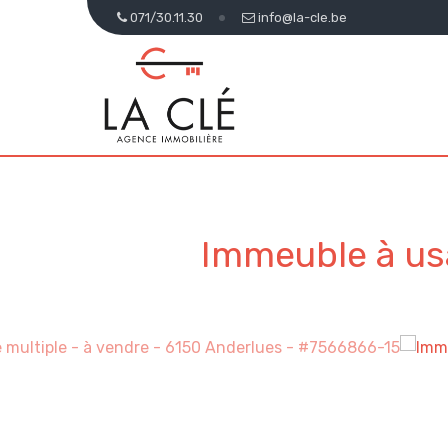
071/30.11.30
info@la-cle.be
Immeuble à usa