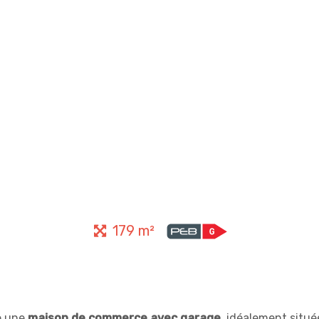
179 m²
e une
maison de commerce avec garage
, idéalement situ