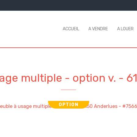
ACCUEIL
A VENDRE
A LOUER
ge multiple - option v.
-
6
OPTION