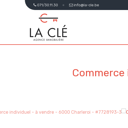
071/30.11.30
info@la-cle.be
Commerce i