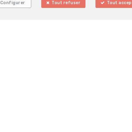
Configurer
Tout refuser
Tout accep
La Clé Immobilière
Rue de Charleroi 9
6140 Hainaut
—
—
TEL.
071301130
info@la-cle.be
—
lgique - N° entreprise : TVA BE07-29-644-292- Instance de contrôle: 