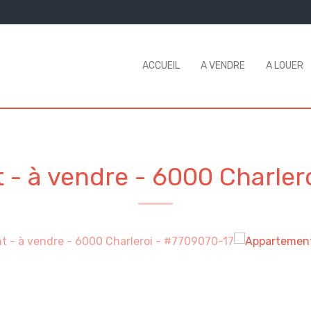
ACCUEIL
A VENDRE
A LOUER
 - à vendre
-
6000 Charler