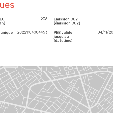
ques
236
PEC
Emission CO2
an)
(émission CO2)
20221104004453
04/11/2
 unique
PEB valide
jusqu'au
(datetime)