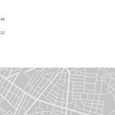
48
022