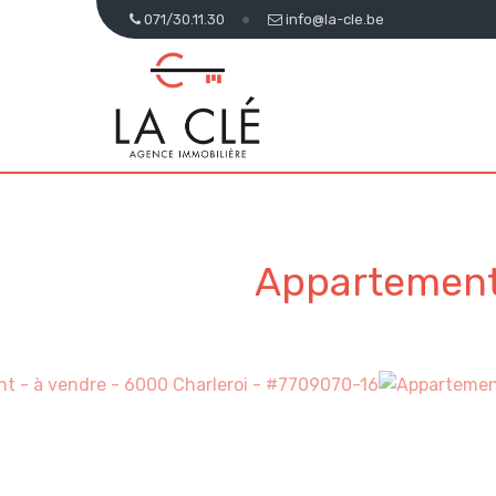
071/30.11.30
info@la-cle.be
Appartement