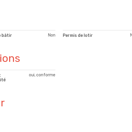
Non
 bâtir
Permis de lotir
tions
oui, conforme
t
ité
r