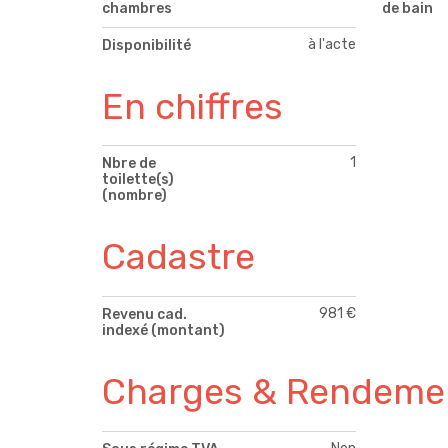
chambres
de bain
à l'acte
Disponibilité
En chiffres
1
Nbre de
toilette(s)
(nombre)
Cadastre
981 €
Revenu cad.
indexé (montant)
Charges & Rendeme