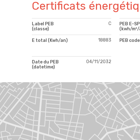
Certificats énergéti
C
Label PEB
PEB E-S
(classe)
(kwh/m²/
18883
E total (Kwh/an)
PEB code
04/11/2032
Date du PEB
(datetime)