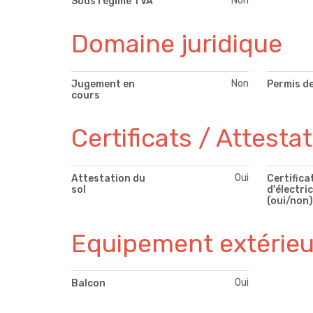
Non
Sous régime TVA
Domaine juridique
Non
Jugement en
Permis de
cours
Certificats / Attesta
Oui
Attestation du
Certifica
sol
d'électric
(oui/non)
Equipement extérieu
Oui
Balcon